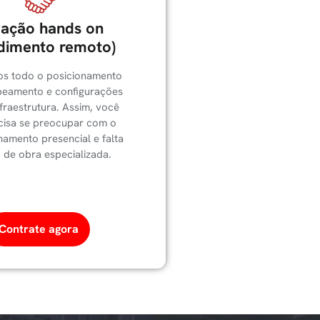
vação hands on
dimento remoto)
os todo o posicionamento
abeamento e configurações
nfraestrutura. Assim, você
cisa se preocupar com o
mento presencial e falta
 de obra especializada.
Contrate agora