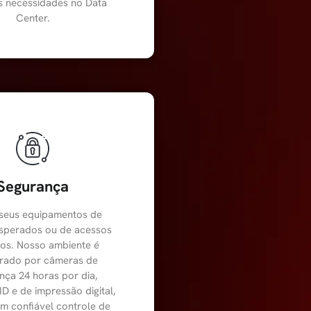
s necessidades no Data
Center.
Segurança
 seus equipamentos de
sperados ou de acessos
dos. Nosso ambiente é
rado por câmeras de
nça 24 horas por dia,
ID e de impressão digital,
m confiável controle de