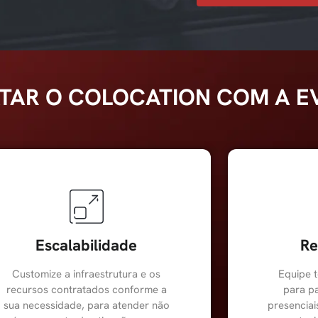
TAR O COLOCATION COM A E
Escalabilidade
Re
Customize a infraestrutura e os
Equipe t
recursos contratados conforme a
para pa
sua necessidade, para atender não
presencia