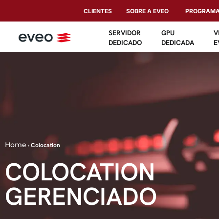
CLIENTES
SOBRE A EVEO
PROGRAMA 
SERVIDOR
GPU
V
DEDICADO
DEDICADA
E
Home
›
Colocation
COLOCATION
GERENCIADO