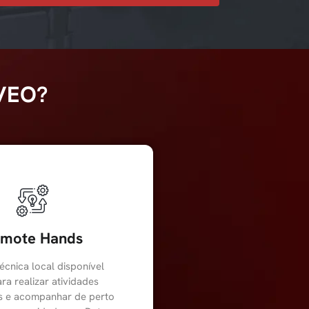
VEO?
mote Hands
écnica local disponível
ra realizar atividades
is e acompanhar de perto