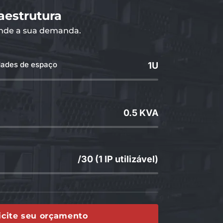
aestrutura
ende a sua demanda.
dades de espaço
1U
0.5 KVA
/30 (1 IP utilizável)
icite seu orçamento