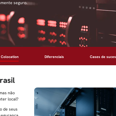
amente seguro.
 Colocation
Diferenciais
Cases de suce
rasil
 mas não
ter local?
ão de seus
 segurança