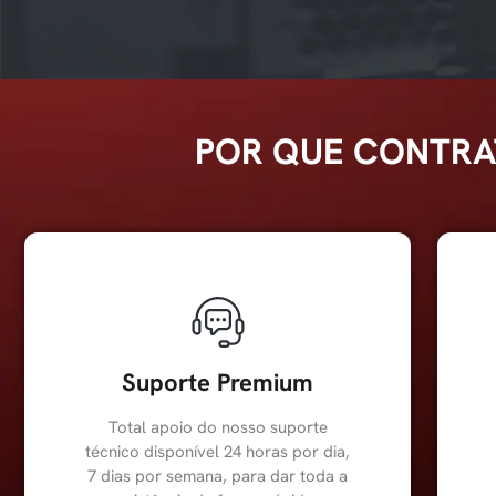
POR QUE CONTRA
Suporte Premium
Total apoio do nosso suporte
técnico disponível 24 horas por dia,
7 dias por semana, para dar toda a