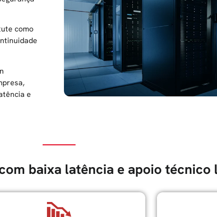
itute como
ontinuidade
on
mpresa,
atência e
 com baixa latência e apoio técnico 