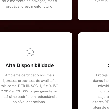
só o momento de ativação, mas o
eventuai
provável crescimento futuro.​
Alta Disponibilidade
Ambiente certificado nos mais
Proteja
rigorosos processos de avaliação,
danos ine
tais como TIER III, SOC 1, 2 e 3, ISO
indevi
27017 e PCI-DSS, o que garante um
monito
altíssimo padrão em redundância
segura
no nível operacional.
leitores RF
além de u