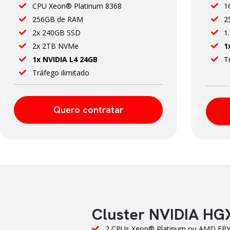
CPU Xeon® Platinum 8368
1
256GB de RAM
2
2x 240GB SSD
1
2x 2TB NVMe
1
1x NVIDIA L4 24GB
T
Tráfego ilimitado
Quero contratar
Cluster NVIDIA HG
2 CPUs Xeon® Platinum ou AMD EP