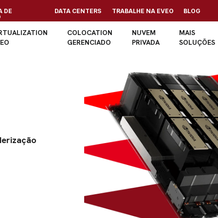
 DE
DATA CENTERS
TRABALHE NA EVEO
BLOG
O
RTUALIZATION
COLOCATION
NUVEM
MAIS
VEO
GERENCIADO
PRIVADA
SOLUÇÕES
derização