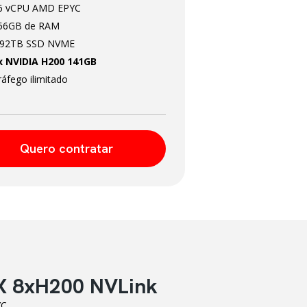
6 vCPU AMD EPYC
56GB de RAM
.92TB SSD NVME
x NVIDIA H200 141GB
ráfego ilimitado
Quero contratar
X 8xH200 NVLink
YC