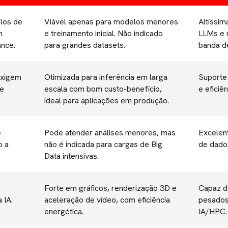
elos de
Viável apenas para modelos menores
Altíssi
m
e treinamento inicial. Não indicado
LLMs e 
ance.
para grandes datasets.
banda d
exigem
Otimizada para inferência em larga
Suporte 
ce
escala com bom custo-benefício,
e eficiê
ideal para aplicações em produção.
e
Pode atender análises menores, mas
Excelen
o a
não é indicada para cargas de Big
de dados
Data intensivas.
Forte em gráficos, renderização 3D e
Capaz d
 IA.
aceleração de vídeo, com eficiência
pesados
energética.
IA/HPC.