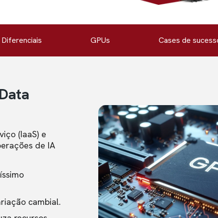
Diferenciais
GPUs
Cases de sucess
Data
iço (IaaS) e
perações de IA
íssimo
ariação cambial.
uza recursos